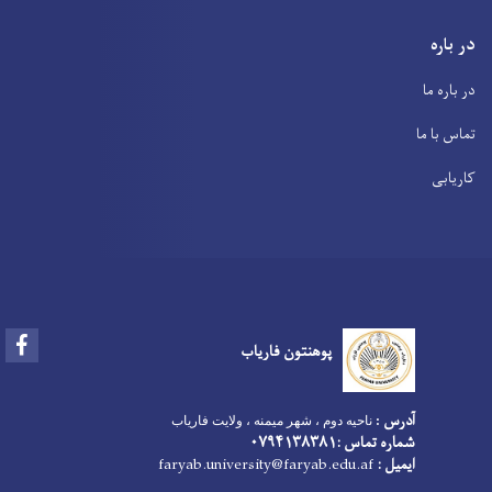
در باره
در باره ما
تماس با ما
کاریابی
Facebook
پوهنتون فاریاب
آدرس
:
ناحیه دوم ، شهر میمنه ، ولایت فاریاب
شماره تماس :۰۷۹۴۱۳۸۳۸۱
ایمیل :
faryab.university@faryab.edu.af