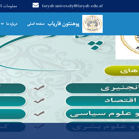
faryab.university@faryab.edu.af
0794138381 معلومات
Main navigation
پوهنتون فاریاب
صفحه اصلی
درباره ما