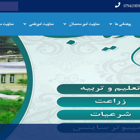
Skip
Search
to
main
پوهنځی ها
معاونیت امور محصلان
معاونیت امورعلمی
معاونیت م
content