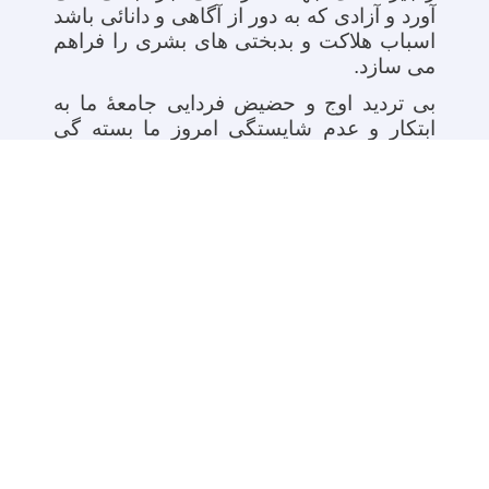
آورد و آزادی که به دور از آگاهی و دانائی باشد
اسباب هلاکت و بدبختی های بشری را فراهم
می سازد.
بی تردید اوج و حضیض فردایی جامعۀ ما به
ابتکار و عدم شایستگی امروز ما بسته گی
دارد زیرا امروز ما زادۀ دیروزماست، فردای ما
مولود امروز ما خواهد بود اگر ما از
عملکردهای دیروز ما عبرت نگرفته و از
گذشت ایام نه آموخته باشیم و یکدیگر را در
آغوش نگریم هویداست که فردای تیره و مهلک
را با جهانی از غم و غصه تقدیم زاده گان این
سرزمین خواهیم کرد و این پیکر بکر را به
چنگال همسایه گان آزمند و دشمنان لدود
خواهیم سپرد که هر دریچۀ آن با چنگال خون
آلود خویش جسد نیمه جان ما را بیشتر خواهند
درید. روی این سبب مسوولین پوهنتون
فاریاب جهت فراهم نمودن زمینه آموزش علم
و دانش شبانه روزی تلاش نموده از هیچ نوع
سعی و تلاش دریغ نمی ورزند.